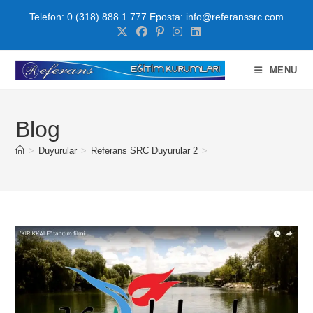
Telefon: 0 (318) 888 1 777 Eposta: info@referanssrc.com
MENU
Blog
>
Duyurular
>
Referans SRC Duyurular 2
>